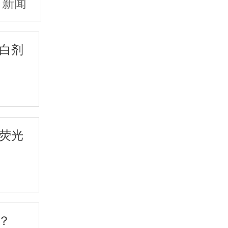
司新闻
增白剂
的荧光
？